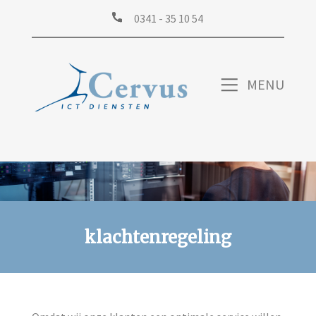
0341 - 35 10 54
MENU
HOME
PROFIN
STREAMING
klachtenregeling
ICT BEHEER
OVER ONS
SUPPORT