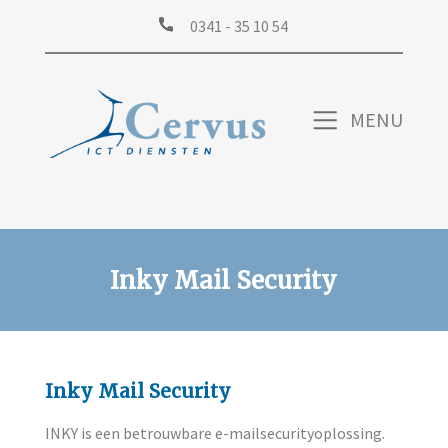
0341 - 35 10 54
MENU
HOME
PROFIN
Inky Mail Security
STREAMING
ICT BEHEER
Inky Mail Security
OVER ONS
INKY is een betrouwbare e-mailsecurityoplossing.
SUPPORT