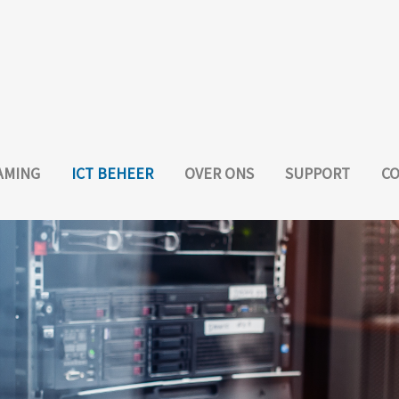
AMING
ICT BEHEER
OVER ONS
SUPPORT
C