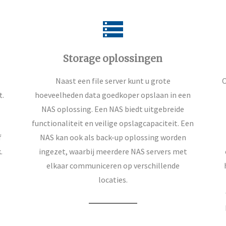
storage
Storage oplossingen
Naast een file server kunt u grote
O
t.
hoeveelheden data goedkoper opslaan in een
NAS oplossing. Een NAS biedt uitgebreide
functionaliteit en veilige opslagcapaciteit. Een
f
NAS kan ook als back-up oplossing worden
.
ingezet, waarbij meerdere NAS servers met
elkaar communiceren op verschillende
locaties.