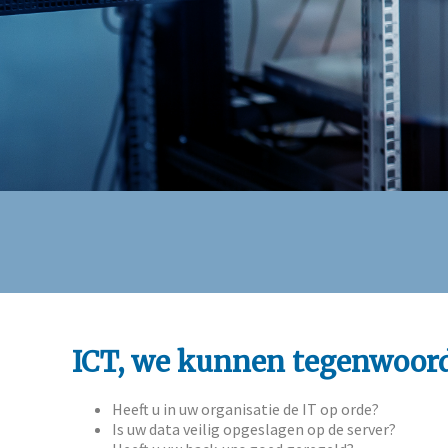
ICT, we kunnen tegenwoord
Heeft u in uw organisatie de IT op orde?
Is uw data veilig opgeslagen op de server?